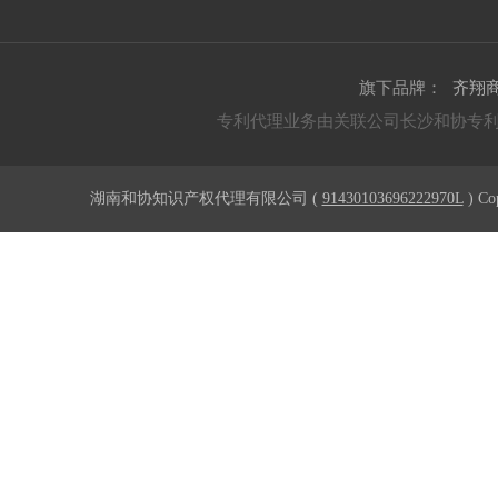
旗下品牌：
齐翔
专利代理业务由关联公司长沙和协专
湖南和协知识产权代理有限公司 (
91430103696222970L
) Co