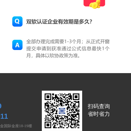
9
扫码查询
省时省力
011
金国际金座18-19楼