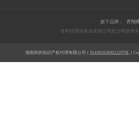
旗下品牌：
齐翔
专利代理业务由关联公司长沙和协专
湖南和协知识产权代理有限公司 (
91430103696222970L
) Co