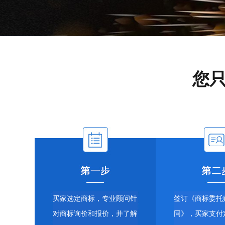
您
买家选定商标，专业顾问针
签订《商标委托
对商标询价和报价，并了解
同》，买家支付