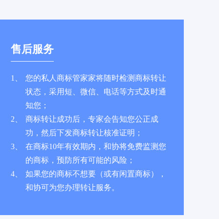
售后服务
1、
您的私人商标管家家将随时检测商标转让
状态，采用短、微信、电话等方式及时通
知您；
2、
商标转让成功后，专家会告知您公正成
功，然后下发商标转让核准证明；
3、
在商标10年有效期内，和协将免费监测您
的商标，预防所有可能的风险；
4、
如果您的商标不想要（或有闲置商标），
和协可为您办理转让服务。