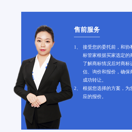
售前服务
1、
接受您的委托前，和协
标管家根据买家选定的
了解商标情况后对商标
估、询价和报价，确保
成功转让。
2、
根据您选择的方案，为
应的报价。