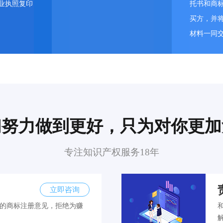
业执照复印
托书和商
买方，并
材料一同
们努力做到更好，只为对你更加
专注知识产权服务18年
立即咨询
的商标注册意见，拒绝为赚