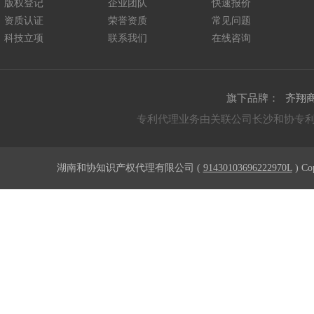
版权登记
企业团队
快速报价
资质认证
荣誉资质
常见问题
科技立项
联系我们
在线咨询
旗下品牌：
齐翔
专利代理业务由关联公司长沙和协专
湖南和协知识产权代理有限公司 (
91430103696222970L
) Co