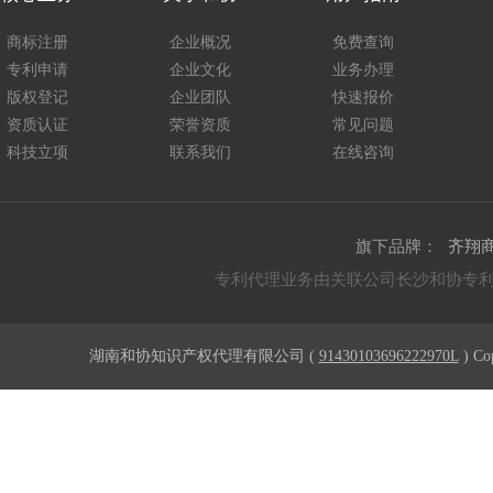
商标注册
企业概况
免费查询
专利申请
企业文化
业务办理
版权登记
企业团队
快速报价
资质认证
荣誉资质
常见问题
科技立项
联系我们
在线咨询
旗下品牌：
齐翔
专利代理业务由关联公司长沙和协专
湖南和协知识产权代理有限公司 (
91430103696222970L
) Co