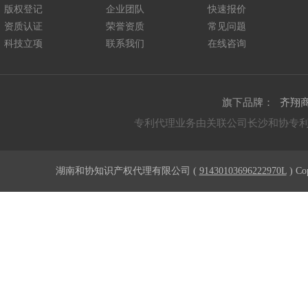
版权登记
企业团队
快速报价
资质认证
荣誉资质
常见问题
科技立项
联系我们
在线咨询
旗下品牌：
齐翔
专利代理业务由关联公司长沙和协专
湖南和协知识产权代理有限公司 (
91430103696222970L
) Co