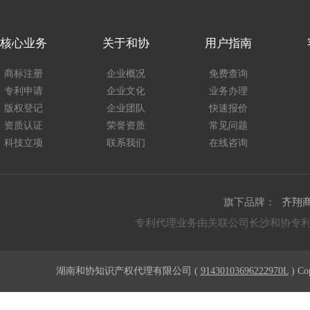
核心业务
关于和协
用户指南
商标注册
企业概况
免费查询
专利申请
企业文化
业务办理
版权登记
企业团队
快速报价
资质认证
荣誉资质
常见问题
科技立项
联系我们
在线咨询
旗下品牌：
齐翔
专利代理业务由关联公司长沙和协专
湖南和协知识产权代理有限公司 (
91430103696222970L
) Co