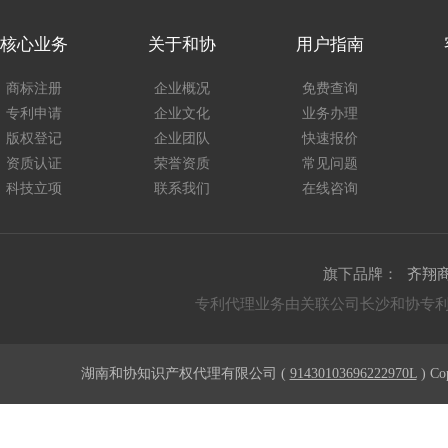
核心业务
关于和协
用户指南
商标注册
企业概况
免费查询
专利申请
企业文化
业务办理
版权登记
企业团队
快速报价
资质认证
荣誉资质
常见问题
科技立项
联系我们
在线咨询
旗下品牌：
齐翔
专利代理业务由关联公司长沙和协专
湖南和协知识产权代理有限公司 (
91430103696222970L
) Co