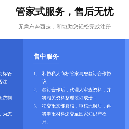
管家式服务，售后无忧
无需东奔西走，和协助您轻松完成注册
售中服务
商标管
1、
和协私人商标管家与您签订合作协
否注
议
2、
签订合作后，代理人审查资料，并
免费制
将相关资料整理装订成册；
3、
移交报文部复核，审核无误后，再
，为您
将申报材料递交至国家知识产权
局。