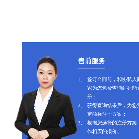
售前服务
1、
签订合同前，和协私人
家为您免费查询商标能
册；
2、
获得查询结果后，为您
定商标注册方案；
3、
根据您选择的注册方案
作相应的报价。