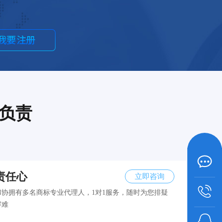
负责
咨询热
1897511
责任心
立即咨询
和协拥有多名商标专业代理人，1对1服务，随时为您排疑
解难