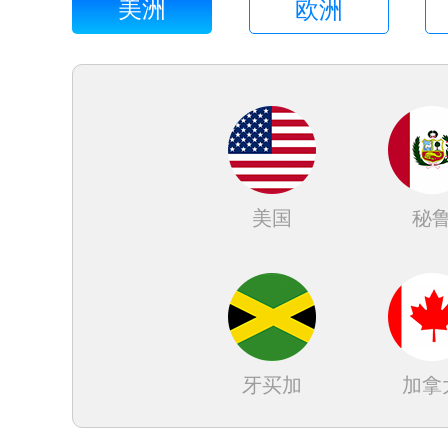
美洲
欧洲
美国
秘
牙买加
加拿